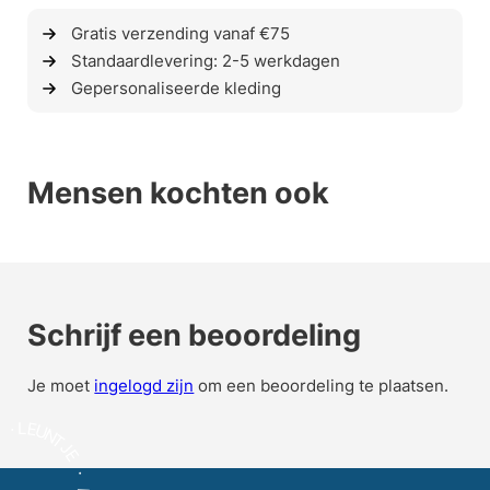
Gratis verzending vanaf €75
Standaardlevering: 2-5 werkdagen
Gepersonaliseerde kleding
Mensen kochten ook
Schrijf een beoordeling
Je moet
ingelogd zijn
om een beoordeling te plaatsen.
L
E
·
U
N
E
T
J
E
·