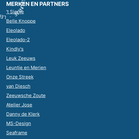
L
LEUNTJE · LEUNTJE · LEUNTJE · LEUNTJE ·
MERKEN EN PARTNERS
E
U
N
T
't Siepje
J
E
U
E
·
L
Belle Knoppe
Eleolado
Eleolado-2
Kindly's
Leuk Zeeuws
Leuntje en Merien
Onze Streek
van Diesch
Zeeuwsche Zoute
Atelier Jose
Danny de Klerk
MS-Design
Seaframe